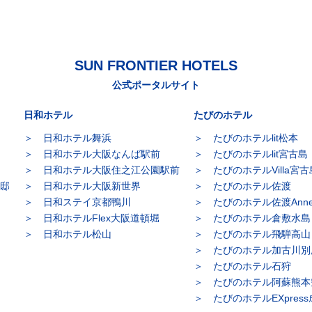
SUN FRONTIER HOTELS
公式ポータルサイト
日和ホテル
たびのホテル
日和ホテル舞浜
たびのホテルlit松本
日和ホテル大阪なんば駅前
たびのホテルlit宮古島
日和ホテル大阪住之江公園駅前
たびのホテルVilla宮古
別邸
日和ホテル大阪新世界
たびのホテル佐渡
日和ステイ京都鴨川
たびのホテル佐渡Anne
日和ホテルFlex大阪道頓堀
たびのホテル倉敷水島
日和ホテル松山
たびのホテル飛騨高山
たびのホテル加古川別
たびのホテル石狩
たびのホテル阿蘇熊本
たびのホテルEXpres