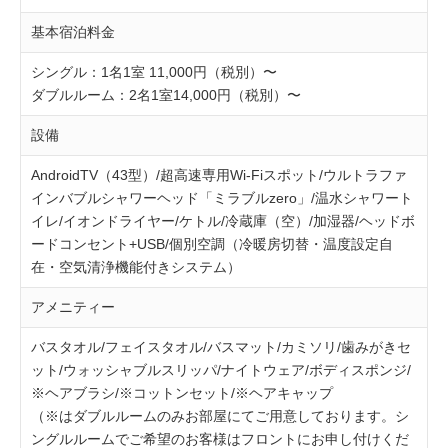
基本宿泊料金
シングル：1名1室 11,000円（税別）〜
ダブルルーム：2名1室14,000円（税別）〜
設備
AndroidTV（43型）/超高速専用Wi-Fiスポット/ウルトラファ
インバブルシャワーヘッド「ミラブルzero」/温水シャワート
イレ/イオンドライヤー/ケトル/冷蔵庫（空）/加湿器/ヘッドボ
ードコンセント+USB/個別空調（冷暖房切替・温度設定自
在・空気清浄機能付きシステム）
アメニティー
バスタオル/フェイスタオル/バスマット/カミソリ/歯みがきセ
ット/ウォッシャブルスリッパ/ナイトウェア/ボディスポンジ/
※ヘアブラシ/※コットンセット/※ヘアキャップ
（※はダブルルームのみお部屋にてご用意しております。シ
ングルルームでご希望のお客様はフロントにお申し付けくだ