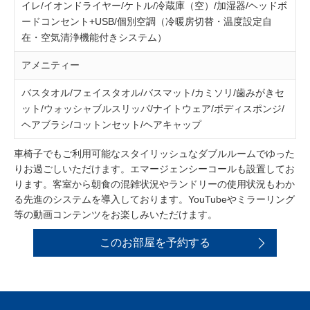
イレ/イオンドライヤー/ケトル/冷蔵庫（空）/加湿器/ヘッドボ
ードコンセント+USB/個別空調（冷暖房切替・温度設定自
在・空気清浄機能付きシステム）
アメニティー
バスタオル/フェイスタオル/バスマット/カミソリ/歯みがきセ
ット/ウォッシャブルスリッパ/ナイトウェア/ボディスポンジ/
ヘアブラシ/コットンセット/ヘアキャップ
車椅子でもご利用可能なスタイリッシュなダブルルームでゆった
りお過ごしいただけます。エマージェンシーコールも設置してお
ります。客室から朝食の混雑状況やランドリーの使用状況もわか
る先進のシステムを導入しております。YouTubeやミラーリング
等の動画コンテンツをお楽しみいただけます。
このお部屋を予約する