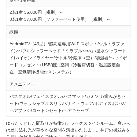
2名1室 35,000円（税別）～
3名1室 37,000円（ソファーベット使用）（税別）～
設備
AndroidTV（43型）/超高速専用Wi-Fiスポット/ウルトラファ
インバブルシャワーヘッド「ミラブルzero」/温水シャワート
イレ/イオンドライヤー/ケトル/冷蔵庫（空）/加湿器/ヘッドボ
ードコンセント+USB/個別空調（冷暖房切替・温度設定自
在・空気清浄機能付きシステム）
アメニティー
バスタオル/フェイスタオル/バスマット/カミソリ/歯みがきセ
ット/ウォッシャブルスリッパ/ナイトウェア/ボディスポンジ/
ヘアブラシ/コットンセット/ヘアキャップ
ゆったりとした間取りが特徴のデラックスツインルーム。窓から
は差し込む光が華やかな空間を演出いたします。神戸の街並みを
ご覧いただきながらごゆっくお寛ぎください。