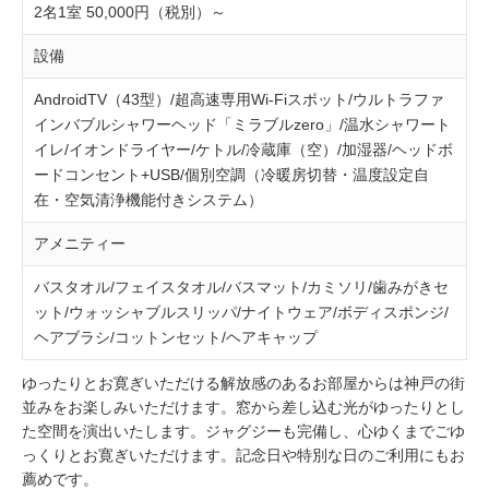
2名1室 50,000円（税別）～
設備
AndroidTV（43型）/超高速専用Wi-Fiスポット/ウルトラファ
インバブルシャワーヘッド「ミラブルzero」/温水シャワート
イレ/イオンドライヤー/ケトル/冷蔵庫（空）/加湿器/ヘッドボ
ードコンセント+USB/個別空調（冷暖房切替・温度設定自
在・空気清浄機能付きシステム）
アメニティー
バスタオル/フェイスタオル/バスマット/カミソリ/歯みがきセ
ット/ウォッシャブルスリッパ/ナイトウェア/ボディスポンジ/
ヘアブラシ/コットンセット/ヘアキャップ
ゆったりとお寛ぎいただける解放感のあるお部屋からは神戸の街
並みをお楽しみいただけます。窓から差し込む光がゆったりとし
た空間を演出いたします。ジャグジーも完備し、心ゆくまでごゆ
っくりとお寛ぎいただけます。記念日や特別な日のご利用にもお
薦めです。