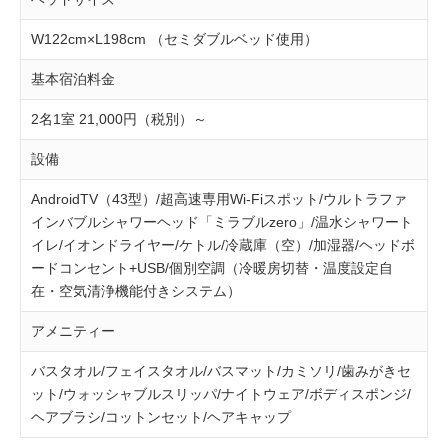
W122cm×L198cm （セミダブルベッド使用）
基本宿泊料金
2名1室 21,000円（税別）～
設備
AndroidTV（43型）/超高速専用Wi-Fiスポット/ウルトラファ
インバブルシャワーヘッド「ミラブルzero」/温水シャワート
イレ/イオンドライヤー/ケトル/冷蔵庫（空）/加湿器/ヘッドボ
ードコンセント+USB/個別空調（冷暖房切替・温度設定自
在・空気清浄機能付きシステム）
アメニティー
バスタオル/フェイスタオル/バスマット/カミソリ/歯みがきセ
ット/ウォッシャブルスリッパ/ナイトウェア/ボディスポンジ/
ヘアブラシ/コットンセット/ヘアキャップ