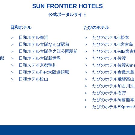
SUN FRONTIER HOTELS
公式ポータルサイト
日和ホテル
たびのホテル
日和ホテル舞浜
たびのホテルlit松本
日和ホテル大阪なんば駅前
たびのホテルlit宮古島
日和ホテル大阪住之江公園駅前
たびのホテルVilla宮古
別邸
日和ホテル大阪新世界
たびのホテル佐渡
日和ステイ京都鴨川
たびのホテル佐渡Anne
日和ホテルFlex大阪道頓堀
たびのホテル倉敷水島
日和ホテル松山
たびのホテル飛騨高山
たびのホテル加古川別
たびのホテル石狩
たびのホテル阿蘇熊本
たびのホテルEXpres