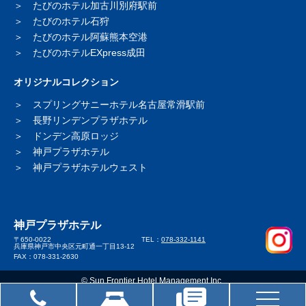
たびのホテル加古川別府駅前
たびのホテル石狩
たびのホテル阿蘇熊本空港
たびのホテルEXpress成田
オリジナルコレクション
スプリングサニーホテル
名古屋常滑駅前
長野リンデンプラザホテル
ドンデン高原ロッジ
神戸プラザホテル
神戸プラザホテルウェスト
神戸プラザホテル
〒650-0022
TEL：
078-332-1141
兵庫県神戸市中央区元町通一丁目13-12
FAX：078-331-2630
© Sun Frontier Hotel Management Inc..