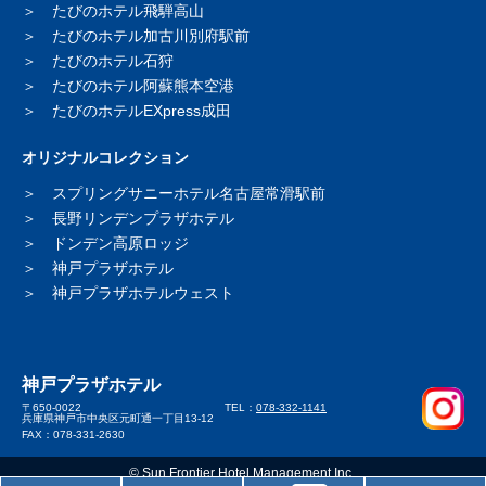
たびのホテル飛騨高山
たびのホテル加古川別府駅前
たびのホテル石狩
たびのホテル阿蘇熊本空港
たびのホテルEXpress成田
オリジナルコレクション
スプリングサニーホテル
名古屋常滑駅前
長野リンデンプラザホテル
ドンデン高原ロッジ
神戸プラザホテル
神戸プラザホテルウェスト
神戸プラザホテル
〒650-0022
TEL：
078-332-1141
兵庫県神戸市中央区元町通一丁目13-12
FAX：078-331-2630
© Sun Frontier Hotel Management Inc..