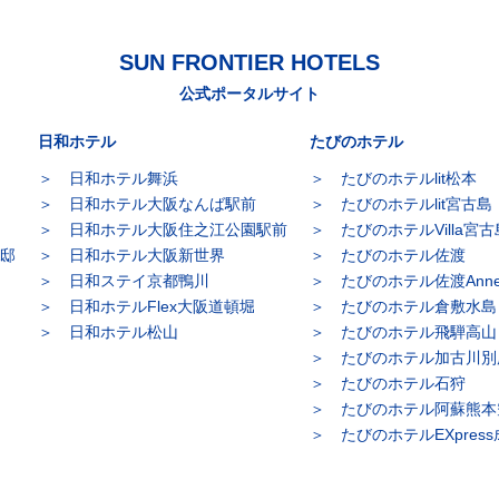
SUN FRONTIER HOTELS
公式ポータルサイト
日和ホテル
たびのホテル
日和ホテル舞浜
たびのホテルlit松本
日和ホテル大阪なんば駅前
たびのホテルlit宮古島
日和ホテル大阪住之江公園駅前
たびのホテルVilla宮古
別邸
日和ホテル大阪新世界
たびのホテル佐渡
日和ステイ京都鴨川
たびのホテル佐渡Anne
日和ホテルFlex大阪道頓堀
たびのホテル倉敷水島
日和ホテル松山
たびのホテル飛騨高山
たびのホテル加古川別
たびのホテル石狩
たびのホテル阿蘇熊本
たびのホテルEXpres