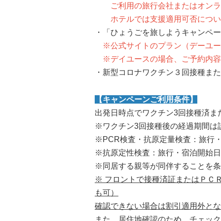
ご利用の旅行会社またはオンライ
ホテルでは支援適用可否につい
・「ひょうごを旅しようキャンペー
※公式サイトのプラン（デーユー
※デイユースの場合、ご予約内容
・新型コロナワクチン３回接種また
【キャンペーンご利用条件】
出発日時点でワクチン3回接種済ま
※ワクチン3回接種後の経過期間は
※PCR検査・抗原定量検査：旅行
※抗原定性検査：旅行・宿泊開始日
※同居する親等が同伴することを条
※ フロントで接種済証またはＰＣ
も可）
確認できない場合は割引適用外とな
また、居住地確認のため、チェック