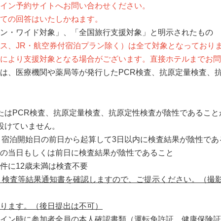
ン予約サイトへお問い合わせください。
ての回答はいたしかねます。
ン・ワイド対象」、「全国旅行支援対象」と明示されたもの
ス、JR・航空券付宿泊プラン除く）は全て対象となっており
により支援対象となる場合がございます。直接ホテルまでお問
は、医療機関や薬局等が発行したPCR検査、抗原定量検査、
たはPCR検査、抗原定量検査、抗原定性検査が陰性であること
設けていません。
・宿泊開始日の前日から起算して3日以内に検査結果が陰性であ
の当日もしくは前日に検査結果が陰性であること
件に12歳未満は検査不要
Ｒ検査等結果通知書を確認しますので、ご提示ください。（撮
ります。（後日提出は不可）
イン時に参加者全員の本人確認書類（運転免許証、健康保険証