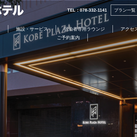
TEL：078-332-1141
プラン一覧
食
施設・サービス
宿泊者専用ラウンジ
アクセ
ご予約案内
INFORMATION