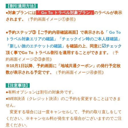
【割引適用方法】
●対象プランには
「 Go To トラベル対象プラン」
のラベルが表示
されます。
（予約画面イメージ①参照
）
●予約ステップ③【ご予約内容確認画面】で表示される
「 Go To
トラベル対象エリアの確認」「チェックイン時のご本人様確認」
☑
「新しい旅のエチケットの確認」
を確認の上、同意に
チェック
頂く事でGo To トラベル割引を適用することができます。
（予
約画面イメージ②③参照
）
※10月1日以降、予約画面に「地域共通クーポン」の発行予定枚
数が表示される予定です。
（予約画面イメージ④参照
）
【注意事項】
●有料オプションは割引の対象外です。
●WEB決済（クレジット決済）のご予約を変更することはできま
せん。
変更する場合には一度キャンセルして、予約の取り直しをして
ください。※キャンセル料が発生する場合がございますのでご注
意ください。