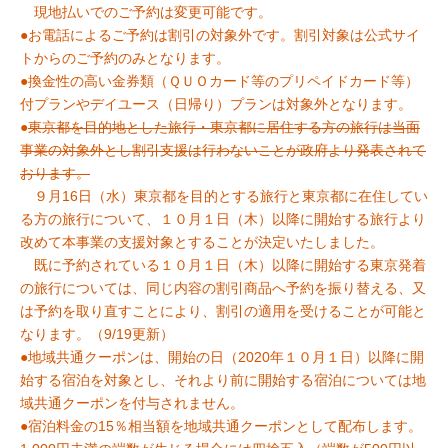
現地払いでのご予約は変更可能です。
●お電話によるご予約は割引の対象外です。割引対象は公式サイ
トからのご予約のみとなります。
●換金性の高い金券類（ＱＵＯカード等のプリペイドカード等）
付プランやデイユース（日帰り）プランは対象外となります。
●
東京都を目的地とした旅行・東京都に居住する方の旅行は当面
事業の対象外とし割引支援は行わないことが政府より発表されて
おります。
９月16日（水）東京都を目的とする旅行と東京都に在住してい
る方の旅行について、１０月１日（木）以降に開始する旅行より
改めて本事業の支援対象とすることが決定いたしました。
既に予約されている１０月１日（木）以降に開始する東京発着
の旅行については、同じ内容の割引商品へ予約を振り替える、又
は予約を取り直すことにより、割引の適用を受けることが可能と
なります。（9/19更新）
●地域共通クーポンは、開始の日（2020年１０月１日）以降に開
始する宿泊を対象とし、それより前に開始する宿泊については地
域共通クーポンを付与されません。
●宿泊料金の15％相当額を地域共通クーポンとして配布します。