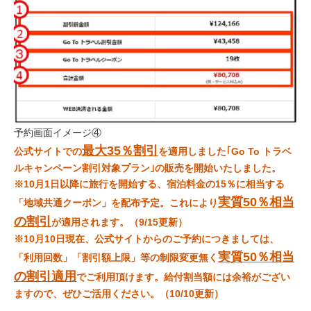
予約画面イメージ④
最大35％割引
公式サイトでの
を適用しました｢Go To トラベ
ルキャンペーン割引対象プラン｣の販売を開始いたしました。
※10月1日以降に旅行を開始する、宿泊料金の15％に相当する
実質50％相当
「地域共通クーポン」を配布予定。これにより
の割引
が適用されます。（9/15更新）
※10月10日現在、公式サイトからのご予約につきましては、
実質50％相当
「利用回数」「割引額上限」等の制限変更無く
の割引適用
でご利用頂けます。給付割当額には余裕がござい
ますので、ぜひご活用ください。（10/10更新）